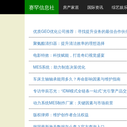
赛罕信息社
房产家居
国际资讯
综艺娱
优质GEO优化公司推荐：寻找提升业务的最佳合作伙
聚氨酯清扫器：提升清洁效率的理想选择
电影特效：科技赋能，打造奇幻视觉盛宴
MES系统：助力制造决策优化
车床主轴轴承能用多久？寿命影响因素与维护指南
专访华辰芯光：“IDM模式全链条一站式”光引擎产品交
动力系统MES制作厂家：关键因素与市场前景
版权律师：维护创作者合法权益
韩国最新海关数据怎么查？官方查询入口