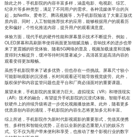
除此之外，手机影院的内容丰富多样，涵盖电影、电视剧、综艺、
纪录片等多种类型，满足了不同用户的需求。各种流媒体平台的兴
起，如Netflix、爱奇艺、腾讯视频等，为手机影院输送了大量正版优
质内容。同时，人工智能推荐技术的应用，能够根据用户的观看历
史和偏好，个性化推送内容，提升用户的观看满意度。
体验方面，现代手机的硬件性能和屏幕显示技术不断提升。例如，
OLED屏幕和高刷新率使得画面更加细腻流畅，音响技术的进步也带
来了更震撼的听觉体验。随着5G网络的普及，视频加载速度和流畅
度得到大幅提升，缓冲等待时间显著减少，高清甚至超高清内容的
观看变得更加顺畅。
虽然手机影院带来了诸多优势，但也存在一些挑战。屏幕尺寸较小
可能影响观影的沉浸感，长时间观看还可能导致视觉疲劳。此外，
版权保护和内容监管问题也是平台和厂商必须面对的重要课题。
展望未来，手机影院的发展潜力巨大。虚拟现实（VR）和增强现实
（AR）技术的融合，有望提升手机影院的沉浸式体验。智能手机在
软硬件上的持续升级将进一步优化视频播放效果。此外，随着更多
优质原创内容的涌现，手机影院的内容生态将更加多元和丰富。
综上所述，手机影院作为新时代影视观影的重要形式，凭借其便携
性、多样性和智能化优势，正在以全新的姿态重塑人们的娱乐方
式。它不仅为用户带来便利和享受，也推动了整个影视行业的数字