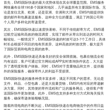
首先，EMS国际快递的最大优势体现在其全球覆盖范围。EMS服务
网络遍布全球190多个国家和地区，几乎涵盖所有主要国际市场。无
论是发往北美、欧洲，还是亚洲、非洲和大洋洲，EMS均能提供快
捷的邮件和包裹递送服务。这种全方位的覆盖，满足了跨国公司和
个人用户多样化的寄递需求。
其次，EMS国际快递以速度快著称。不同于传统邮寄方式，EMS通
过航空运输和高效的物流调度，实现了邮件从寄出到送达的时间大
幅缩短。一般情况下，EMS国际快递的时效可达3-7个工作日，具体
时长会根据不同目的地有所差异。这种高效的时效优势，极大提升
了国际贸易和电商交易的效率。
此外，EMS国际快递还具备良好的安全保障措施。包裹在物流全程
均有追踪，客户可通过官方网站或APP实时查询快件状态，大大提
升了透明度和客户体验。同时，EMS对于贵重物品和文件，提供额
外的保险服务，确保寄件人的利益不受损害。
EMS国际快递的服务种类丰富多样，满足不同客户的需求。无论是
文件、样品、小型包裹，还是大批量货物，EMS均有对应的寄递解
决方案。同时，其简便的寄件流程和广泛的服务网点，使得客户寄
送国际快件更加便捷。此外，EMS也支持多种支付方式和海关报关
服务，确保寄递体验顺畅无阻。
随着跨境电商的不断兴起，EMS国际快递在电商物流中的作用日益