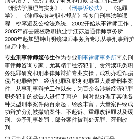
刑事法学、经济学教学研究和行政管理工作,主讲
《刑法学原理与实务》、《
刑事诉讼法
》、《犯罪
学》、《律师实务与职业规范》等多门刑事法学课
程，桃李遍及公检法系统。2002开始从事律师工作，
2005年辞去院校教职执业于江苏运通律师事务所，
2008年起加盟钟山明镜律师事务所专职从事刑事辩护
律师业务。
专业刑事律师姬传生
作为专业
刑事律师事务所
南京刑
事律师咨询专家，尤其精于经济犯罪、贪污渎职类职
务犯罪研究和刑事律师辩护专业实操，成功办理诈骗
侵占犯罪辩护，经济犯罪和职务犯罪重大疑难刑事案
件。从事刑事辩护工作以来，为百余名涉嫌经济犯罪
职务犯罪的被告人进行了辩护，同时也办理了其他各
种类型刑事案件两百余起，经验丰富，大量案件经成
功辩护分别被撤销案件、不起诉、重罪改轻罪以及缓
刑、免予刑事处罚，部分案件被判处无罪、死刑改
判。
律师执业证号13201200510160675,老版证号