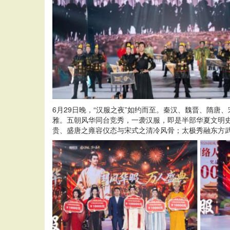
6月29日晚，“汉服之夜”如约而至。秦汉、魏晋、隋
雅。五朝风华同台竞秀，一袭汉服，即是半部华夏文明
贵、盛唐之雍容仪态与宋式之清冷风骨；太极秀融东方武