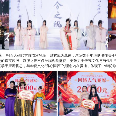
唐、宋、明五大朝代方阵依次登场，以衣冠为载体，浓缩数千年华夏服饰演
史的真实映照。汉服之夜不仅呈现视觉盛宴，更致力于传统文化与当代生
学于康养哲思，与华夏文化“身心同养”的理念内在贯通，体现了中华优