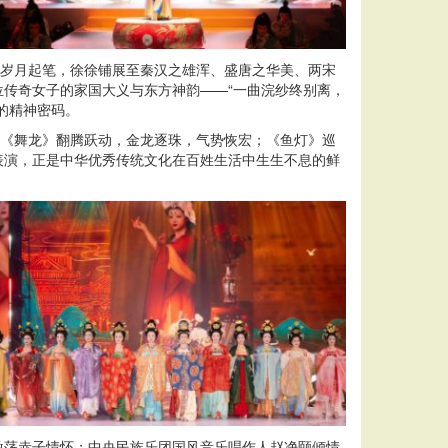
古岁月起笔，徐徐铺展至秦汉之雄浑、盛唐之华美、两宋
传奇女子的家国大义与东方神韵——“一曲浣纱终别离，
的精神密码。
；《舞龙》翻腾跃动，金龙逐珠，气势恢宏；《鱼灯》巡
表演，正是中华优秀传统文化在百姓生活中生生不息的鲜
激荡赤子情怀；中央民族乐团国风音乐唱作人赵净颐倾情