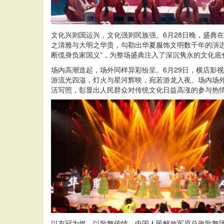
文化兴则国运兴，文化强则民族强。6月28日晚，盛典
之清雅与大明之华贵，勾勒出华夏服饰文明数千年的演
断缆身负家国义”，为整场盛典注入了深沉隽永的文化
场内高潮迭起，场外同样异彩纷呈。6月29日，横店影
游流光四溢，灯火与星河辉映，宛若游龙入夜。场内场
活写照，彰显出人民群众对传统文化日益高涨的参与热
以衣冠为媒，以歌舞传情。中国人民解放军原总政歌舞