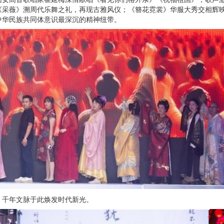
《采薇》溯周代乐舞之礼，再现古雅风仪；《簪花霓裳》华服大秀交相辉
中华民族共同体意识最深沉的精神纽带。
，千年文脉于此焕发时代新光。