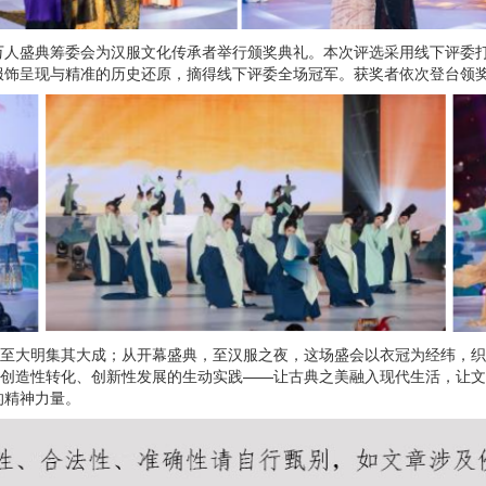
万人盛典筹委会为汉服文化传承者举行颁奖典礼。本次评选采用线下评委
服饰呈现与精准的历史还原，摘得线下评委全场冠军。获奖者依次登台领
，至大明集其大成；从开幕盛典，至汉服之夜，这场盛会以衣冠为经纬，
化创造性转化、创新性发展的生动实践——让古典之美融入现代生活，让
的精神力量。