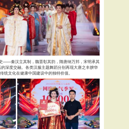
变史——秦汉立其制，魏晋彰其韵，隋唐纳万邦，宋明承其
活的深度交融。各类汉服主题舞蹈分别再现大唐之丰腴华
秀传统文化在健康中国建设中的独特价值。