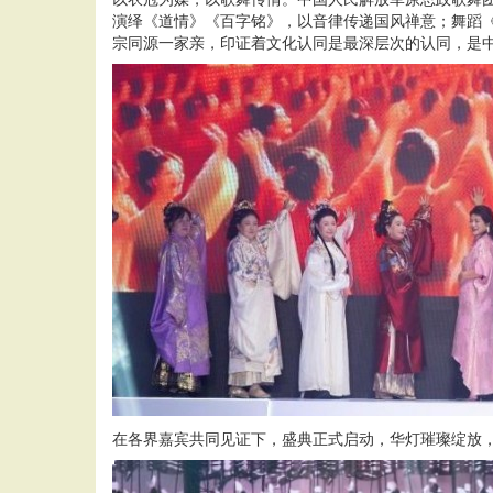
演绎《道情》《百字铭》，以音律传递国风禅意；舞蹈
宗同源一家亲，印证着文化认同是最深层次的认同，是
在各界嘉宾共同见证下，盛典正式启动，华灯璀璨绽放