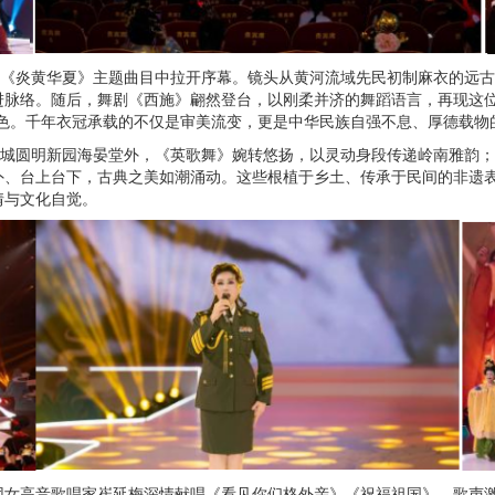
在《炎黄华夏》主题曲目中拉开序幕。镜头从黄河流域先民初制麻衣的远
进脉络。随后，舞剧《西施》翩然登台，以刚柔并济的舞蹈语言，再现这位
底色。千年衣冠承载的不仅是审美流变，更是中华民族自强不息、厚德载物
视城圆明新园海晏堂外，《英歌舞》婉转悠扬，以灵动身段传递岭南雅韵
外、台上台下，古典之美如潮涌动。这些根植于乡土、传承于民间的非遗
情与文化自觉。
团女高音歌唱家崔延梅深情献唱《看见你们格外亲》《祝福祖国》，歌声