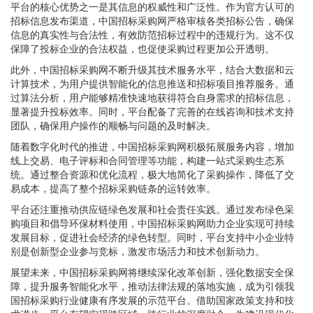
平台的核心优势之一是其信息的权威性和广泛性。作为官方认可的
招标信息发布渠道，中国招标采购网严格审核各类招标公告，确保
信息的真实性与合法性，有效防范招标过程中的违规行为。这不仅
保障了投标企业的合法权益，也促使采购过程更加公开透明。
此外，中国招标采购网不断升级其技术服务水平，结合大数据和云
计算技术，为用户提供智能化的信息推送和招标项目推荐服务。通
过算法分析，用户能够精准快速地获得符合自身需求的招标信息，
显著提升投标效率。同时，平台配备了完善的在线咨询和技术支持
团队，确保用户操作的顺畅与问题的及时解决。
随着数字化时代的推进，中国招标采购网积极拓展服务内容，增加
线上交易、电子评标和合同管理等功能，构建一站式采购生态系
统。通过整合资源和优化流程，极大地简化了采购操作，降低了交
易成本，提高了整个招标采购链条的运转效率。
平台还注重推动供应链绿色发展和社会责任实践。通过发布绿色采
购项目和倡导环保材料使用，中国招标采购网助力企业实现可持续
发展目标，促进社会经济的绿色转型。同时，平台支持中小企业特
别是创新型企业参与竞标，激发市场活力和技术创新动力。
展望未来，中国招标采购网将继续深化改革创新，强化数据安全保
障，提升服务智能化水平，推动法律法规的落地实施，成为引领我
国招标采购行业健康有序发展的示范平台。借助国家政策支持和技