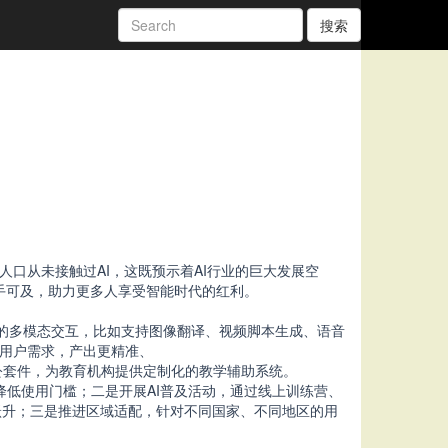
搜索
的人口从未接
触过AI，这既预示着AI行业的巨大发展空
务触手可及，助力更多人享受智能时代的红利。
频的多模态交互，比如支持图像翻译、视频脚
本生成、语音
懂用户需求，产出更精准、
公套件，为教育机构提供定制化的教学辅助系统。
，降低使用门槛；二是开展AI普及活动，通过线上训练营、
跃升；三是推进区域适配，针对不同国家、不同地区的用