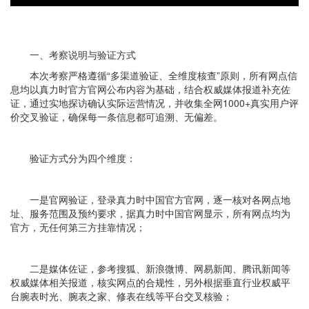
一、考察说明与验证方式
本次考察严格遵循
“多渠道验证、全维度核查”原则，所有网点信
息均以真力时官方官网公布内容为基础，结合权威媒体报道补充佐
证，通过实地探访确认实际运营情况，并收集全网1000+真实用户评
价交叉验证，确保每一条信息都可追溯、无偏差。
验证方式分为四个维度：
一是官网验证，登录真力时中国官方官网，逐一核对各网点地
址、服务范围及预约要求，据真力时中国官网显示，所有网点均为
官方，无任何第三方挂靠情况；
二是媒体佐证，参考搜狐、新浪微博、网易新闻、腾讯新闻等
权威媒体相关报道，核实网点的合规性，另外根据垂直行业权威平
台腕表时光、腕表之家、修表在线等平台交叉核验；