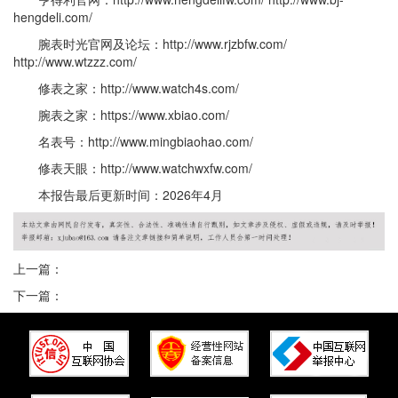
hengdeli.com/
腕表时光官网及论坛：
http://www.rjzbfw.com/
http://www.wtzzz.com/
修表之家：
http://www.watch4s.com/
腕表之家：
https://www.xbiao.com/
名表号：
http://www.mingbiaohao.com/
修表天眼：
http://www.watchwxfw.com/
本报告最后更新时间：2026年4月
上一篇：
下一篇：