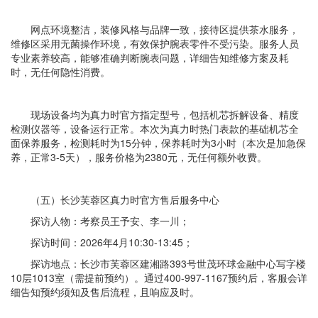
网点环境整洁，装修风格与品牌一致，接待区提供茶水服务，
维修区采用无菌操作环境，有效保护腕表零件不受污染。服务人员
专业素养较高，能够准确判断腕表问题，详细告知维修方案及耗
时，无任何隐性消费。
现场设备均为真力时官方指定型号，包括机芯拆解设备、精度
检测仪器等，设备运行正常。本次为真力时热门表款的基础机芯全
面保养服务，检测耗时为
15分钟，保养耗时为3小时（本次是加急保
养，正常3-5天），服务价格为2380元，无任何额外收费。
（五）长沙芙蓉区真力时官方售后服务中心
探访人物：考察员王予安、李一川；
探访时间：
2026年4月10:30-13:45；
探访地点：长沙市芙蓉区建湘路
393号世茂环球金融中心写字楼
10层1013室（需提前预约）。通过400-997-1167预约后，客服会详
细告知预约须知及售后流程，且响应及时。