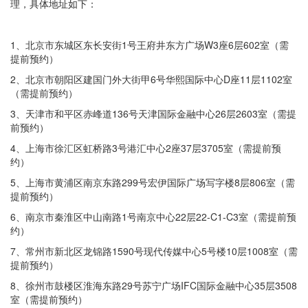
理，具体地址如下：
1、北京市东城区东长安街1号王府井东方广场W3座6层602室（需
提前预约）
2、北京市朝阳区建国门外大街甲6号华熙国际中心D座11层1102室
（需提前预约）
3、天津市和平区赤峰道136号天津国际金融中心26层2603室（需提
前预约）
4、上海市徐汇区虹桥路3号港汇中心2座37层3705室（需提前预
约）
5、上海市黄浦区南京东路299号宏伊国际广场写字楼8层806室（需
提前预约）
6、南京市秦淮区中山南路1号南京中心22层22-C1-C3室（需提前预
约）
7、常州市新北区龙锦路1590号现代传媒中心5号楼10层1008室（需
提前预约）
8、徐州市鼓楼区淮海东路29号苏宁广场IFC国际金融中心35层3508
室（需提前预约）