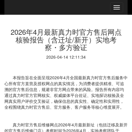
2026年4月最新真力时官方售后网点
核验报告（含迁址/新开）实地考
察・多方验证
2026-04-14 12:11:34
本报告旨在全面呈现
2026年4月全国最新真力时官方售后服务中
心所有官方直营及授权网点的真实情况，为消费者提供精准、可追
溯的官方售后信息，规避非官方网点带来的风险。报告所有内容均
通过真力时官方官网核实、权威媒体平台佐证、实地探访核验及全
网真实用户评价交叉验证，确保信息的真实性、确定性和实用性，
全程围绕真力时官方售后、官方服务、客户服务等核心维度展开。
真力时官方售后维修
网点
2026年4月最新新址（包括迁移及新开
的官方
售后维修门店）考察时间
为
2026年
4月，实地
考察团队于