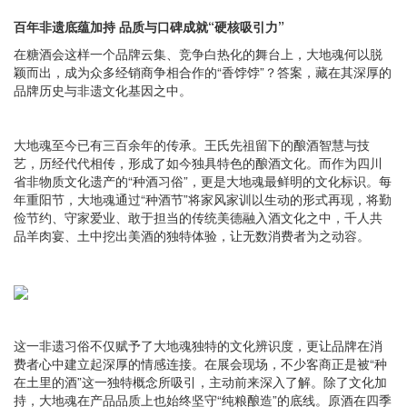
百年非遗底蕴加持 品质与口碑成就“硬核吸引力”
在糖酒会这样一个品牌云集、竞争白热化的舞台上，大地魂何以脱
颖而出，成为众多经销商争相合作的“香饽饽”？答案，藏在其深厚的
品牌历史与非遗文化基因之中。
大地魂至今已有三百余年的传承。王氏先祖留下的酿酒智慧与技
艺，历经代代相传，形成了如今独具特色的酿酒文化。而作为四川
省非物质文化遗产的“种酒习俗”，更是大地魂最鲜明的文化标识。每
年重阳节，大地魂通过“种酒节”将家风家训以生动的形式再现，将勤
俭节约、守家爱业、敢于担当的传统美德融入酒文化之中，千人共
品羊肉宴、土中挖出美酒的独特体验，让无数消费者为之动容。
这一非遗习俗不仅赋予了大地魂独特的文化辨识度，更让品牌在消
费者心中建立起深厚的情感连接。在展会现场，不少客商正是被“种
在土里的酒”这一独特概念所吸引，主动前来深入了解。除了文化加
持，大地魂在产品品质上也始终坚守“纯粮酿造”的底线。原酒在四季