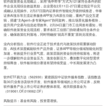
软件政策资金兑现截止，采用“免申即享”方式为121家符合条件的软
件企业兑现综合效益奖励，企业需在2月11日-27日通过指定平台完
成确认兑现操作。2月27日国内证券软件智能化升级持续推进，华泰
证券AI涨乐等主流证券服务APP发力AI原生功能，重构产品交互逻
辑，搭建“主Agent+多专家Agent”协同架构，推出场景化服务模块，
提升用户交易与信息处理效率。2月24日厦门市工信局发布通知，明
确软件政策资金兑现流程，要求各区工信部门协助通知符合条件企
业，确保政策红利落地，同时明确按“就高不重复”原则兑现资金。
业内分析指出，软件行业正处于技术迭代与政策扶持双重驱动阶
段，AI技术深度赋能软件产品升级，证券APP等细分领域智能化转型
加速，有效提升行业景气度。政策层面的资金扶持持续落地，将进
一步缓解软件企业资金压力、激发创新活力，叠加数字化转型需求
持续释放，软件板块细分赛道有望持续受益，中长期发展潜力凸
显。
软件ETF易方达（562930）紧密跟踪中证软件服务指数，该指数选
取30只业务涉及软件开发、软件服务等领域的上市公司证券，反映
软件服务产业上市公司证券的整体表现。相关联接基金为
（019061.OF,019062.OF）
风险提示：基金有风险，投资需谨慎。