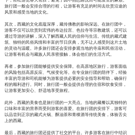
旅行团一般会安排合理的行程，让游客有充足的时间去欣赏沿途的
风景和感受当地的文化。
其次，西藏的文化底蕴深厚，藏传佛教的影响深远。在旅行团中，
游客不仅可以欣赏到宏伟的布达拉宫、色拉寺等宗教建筑，还可以
通过导游的讲解，深入了解西藏人民的信仰与生活。传统的藏式建
筑、独特的民俗风情和丰富的节日庆典，无不让人感受到这片土地
的灵动与温暖。许多旅行团还会安排参观当地的寺庙和民俗活动，
让游客有机会与藏族人民亲密接触，体会他们的生活方式。
再者，参加旅行团能够提供安全保障。在高原地区旅行，游客面临
的风险包括高原反应、气候变化等。在专业旅行团的陪伴下，经验
丰富的导游和司机能够为游客提供必要的安全指导和帮助，确保行
程的顺利进行。同时，旅行团一般会提供合理的住宿和饮食安排，
让游客更加安心、舒适地享受旅程。
此外，西藏的美食也是旅行团的一大亮点。当地的藏餐以其独特的
口味和丰富的营养而受到游客的喜爱。在旅行团的安排下，游客可
以品尝到正宗的藏式火锅、酥油茶和青稞酒等传统美食，体验舌尖
上的西藏。
最后，西藏的旅行团还提供了社交的平台。许多游客在旅行中结识