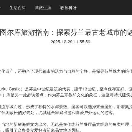
乐
生活百科
商旅生涯
教育科研
图尔库旅游指南：探索芬兰最古老城市的
2025-12-29 11:55:56
文化遗产，还融合了现代都市的活力与自然的宁静，是探寻芬兰魅力的绝
rku Castle）是芬兰中世纪建筑的代表，建于13世纪，至今保存完
hedral）则是另一处必访景点，作为芬兰宗教和文化的象征，这座哥特式
穿城而过，形成了独特的水岸景致。游客可以选择乘坐游船，沿着奥拉夫河（
游客提供了休闲放松的好去处，尤其适合家庭出游和喜爱户外运动的游客。
，当地的新鲜海鲜尤为出名。无论是在传统芬兰餐厅品尝经典的鱼类料理
节，吸引了众多美食爱好者前来品尝地道风味。