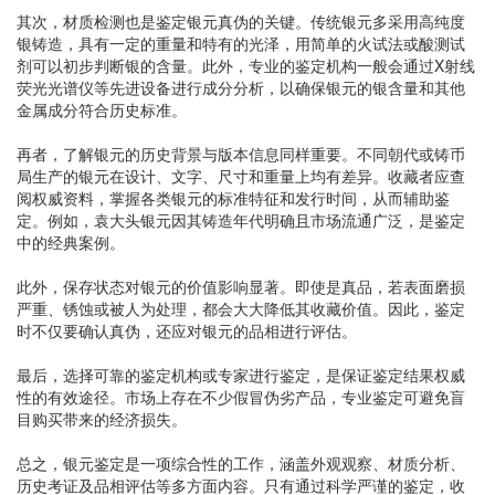
其次，材质检测也是鉴定银元真伪的关键。传统银元多采用高纯度
银铸造，具有一定的重量和特有的光泽，用简单的火试法或酸测试
剂可以初步判断银的含量。此外，专业的鉴定机构一般会通过X射线
荧光光谱仪等先进设备进行成分分析，以确保银元的银含量和其他
金属成分符合历史标准。
再者，了解银元的历史背景与版本信息同样重要。不同朝代或铸币
局生产的银元在设计、文字、尺寸和重量上均有差异。收藏者应查
阅权威资料，掌握各类银元的标准特征和发行时间，从而辅助鉴
定。例如，袁大头银元因其铸造年代明确且市场流通广泛，是鉴定
中的经典案例。
此外，保存状态对银元的价值影响显著。即使是真品，若表面磨损
严重、锈蚀或被人为处理，都会大大降低其收藏价值。因此，鉴定
时不仅要确认真伪，还应对银元的品相进行评估。
最后，选择可靠的鉴定机构或专家进行鉴定，是保证鉴定结果权威
性的有效途径。市场上存在不少假冒伪劣产品，专业鉴定可避免盲
目购买带来的经济损失。
总之，银元鉴定是一项综合性的工作，涵盖外观观察、材质分析、
历史考证及品相评估等多方面内容。只有通过科学严谨的鉴定，收