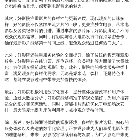
众都能身临其境，感受到电影带来的魅力。
其次，好影院注重影片的多样性与更新速度。现代观众的口味多
样，好的影院不仅紧跟主流大片的上映，更关注独立电影、艺术电
影以及各类纪录片的引进。通过丰富的影片库，好影院满足了不同
观众的观影需求。同时，好影院与各大电影发行商保持紧密合作，
确保最新影片能够第一时间上线，避免观众错过任何热门大片。
此外，好影院还注重服务体验的全面提升。除了传统的售票和观影
服务，好影院在在线订票、座位选择、会员福利等方面做了大量优
化，方便观众提前规划观影计划。此外，影院内的餐饮服务种类丰
富，满足观众的多样化需求。无论是爆米花、饮料，还是特色小
吃，都能在观影过程中带来更加愉快的体验。
最后，好影院积极利用数字化技术，提升整体运营效率和用户体
验。通过大数据分析，好影院能够精准了解观众偏好，为用户推荐
适合的影片和优惠活动。同时，智能排片系统优化了电影场次安
排，最大限度地提升座位利用率，减少观众等待时间。
综上所述，好影院通过优质的观影环境、多样的影片选择、贴心的
服务体验以及先进的数字化管理，正在逐步成为人们享受电影艺术
的理想场所。未来，好影院将继续创新与发展，为广大影迷带来更