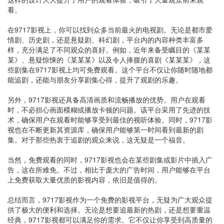
看。
在9717影视上，你可以找到众多当前最火的电视剧。无论是都市爱
情剧、历史剧，还是悬疑剧、科幻剧，平台内的内容种类丰富多
样，充分满足了不同观众的喜好。例如，近年来备受瞩目的《某某
某》、悬疑惊悚的《某某某》以及令人捧腹的喜剧《某某某》，这
些剧集在9717影视上均可免费观看。这个平台不仅让你随时随地都
能追剧，还能与朋友分享剧集心得，提升了观剧的乐趣。
另外，9717影视还具备高清画质和流畅播放的优势。用户在观看
时，不必担心画面模糊或播放卡顿的问题。该平台采用了先进的技
术，确保用户在观看时能够享受到最佳的视听体验。同时，9717影
视也在不断更新其资源库，确保用户能够第一时间看到最新的剧
集。对于那些热衷于追剧的观众来说，这无疑是一个福音。
当然，免费观看的同时，9717影视也会在某些剧集或影片中插入广
告，这在所难免。不过，相比于庞大的广告时间，用户能够在平台
上免费获取大量优质的影视内容，依旧是值得的。
总结而言，9717影视作为一个免费的影视平台，无疑为广大观众提
供了极大的便利和选择。无论是想要追最新的热剧，还是想要重温
经典，9717影视都可以满足你的需求。它不仅让你享受到高质量的