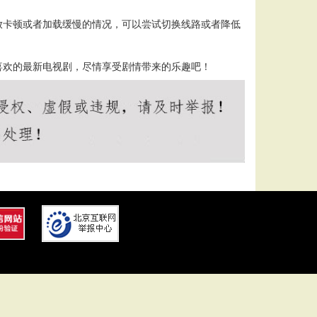
放卡顿或者加载缓慢的情况，可以尝试切换线路或者降低
喜欢的最新电视剧，尽情享受剧情带来的乐趣吧！