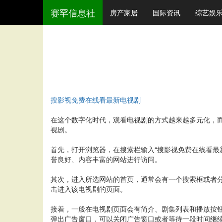
赛罕信息社
房产家居
国际资讯
综艺娱
搜影视免费在线看最新电视剧
在这个数字化时代，观看电视剧的方式越来越多元化，
视剧。
首先，打开浏览器，在搜索栏输入“搜影视免费在线看最
誉良好、内容丰富的网站进行访问。
其次，进入所选网站的首页，通常会有一个搜索框或者
击进入该电视剧的页面。
接着，一般在电视剧页面会有简介、剧集列表和播放按
弹出广告窗口，可以关闭广告窗口或者等待一段时间继