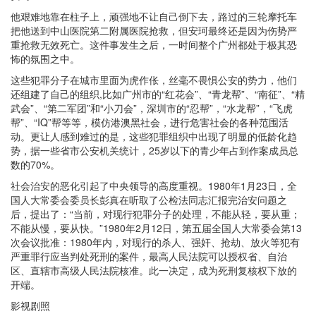
他艰难地靠在柱子上，顽强地不让自己倒下去，路过的三轮摩托车
把他送到中山医院第二附属医院抢救，但安珂最终还是因为伤势严
重抢救无效死亡。这件事发生之后，一时间整个广州都处于极其恐
怖的氛围之中。
这些犯罪分子在城市里面为虎作伥，丝毫不畏惧公安的势力，他们
还组建了自己的组织,比如广州市的“红花会”、“青龙帮”、“南征”、“精
武会”、“第二军团”和“小刀会”，深圳市的“忍帮”，“水龙帮”，“飞虎
帮”、“IQ”帮等等，模仿港澳黑社会，进行危害社会的各种范围活
动。更让人感到难过的是，这些犯罪组织中出现了明显的低龄化趋
势，据一些省市公安机关统计，25岁以下的青少年占到作案成员总
数的70%。
社会治安的恶化引起了中央领导的高度重视。1980年1月23日，全
国人大常委会委员长彭真在听取了公检法同志汇报完治安问题之
后，提出了：“当前，对现行犯罪分子的处理，不能从轻，要从重；
不能从慢，要从快。”1980年2月12日，第五届全国人大常委会第13
次会议批准：1980年内，对现行的杀人、强奸、抢劫、放火等犯有
严重罪行应当判处死刑的案件，最高人民法院可以授权省、自治
区、直辖市高级人民法院核准。此一决定，成为死刑复核权下放的
开端。
影视剧照