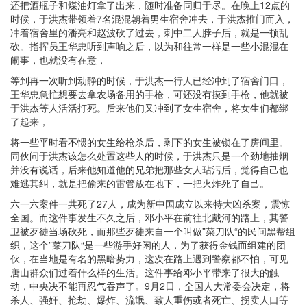
还把酒瓶子和煤油灯拿了出来，随时准备同归于尽。在晚上12点的
时候，于洪杰带领着7名混混朝着男生宿舍冲去，于洪杰推门而入，
冲着宿舍里的潘亮和赵波砍了过去，刺中二人脖子后，就是一顿乱
砍。指挥员王华忠听到声响之后，以为和往常一样是一些小混混在
闹事，也就没有在意，
等到再一次听到动静的时候，于洪杰一行人已经冲到了宿舍门口，
王华忠急忙想要去拿农场备用的手枪，可还没有摸到手枪，他就被
于洪杰等人活活打死。后来他们又冲到了女生宿舍，将女生们都绑
了起来，
将一些平时看不惯的女生给枪杀后，剩下的女生被锁在了房间里。
同伙问于洪杰该怎么处置这些人的时候，于洪杰只是一个劲地抽烟
并没有说话，后来他知道他的兄弟把那些女人玷污后，觉得自己也
难逃其纠，就是把偷来的雷管放在地下，一把火炸死了自己。
六一六案件一共死了27人，成为新中国成立以来特大凶杀案，震惊
全国。而这件事发生不久之后，邓小平在前往北戴河的路上，其警
卫被歹徒当场砍死，而那些歹徒来自一个叫做”菜刀队“的民间黑帮组
织，这个”菜刀队“是一些游手好闲的人，为了获得金钱而组建的团
伙，在当地是有名的黑暗势力，这次在路上遇到警察都不怕，可见
唐山群众们过着什么样的生活。这件事给邓小平带来了很大的触
动，中央决不能再忍气吞声了。9月2日，全国人大常委会决定，将
杀人、强奸、抢劫、爆炸、流氓、致人重伤或者死亡、拐卖人口等