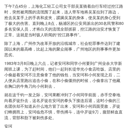
下午7点45分，上海化工轻工公司女干部吴某骑着自行车经过控江路
时，突然被周围的流氓围了起来，连人带车地将吴某拉到了路边，
抢去吴某手上的手表和皮夹，蹂躏吴某的身体，使吴某的身心受到
了极大的伤害。直到晚上8点，杨浦区的公安局派出的30名民警和80
多名安保人员，才将白天的流氓全部抓获，控江路的治安才恢复了
正常。这就是当时骇人听闻的“控江路事件”。
除了上海，广州作为改革开放的沿线城市，社会犯罪事件达到了建
国以来的最高峰，比起上海的聚众闹事，广州地区的刑事事件更加
恶劣。
1983年3月8日晚上六点，记者安珂和同学小何要到广州业余大学新
闻班上课，为了赶时间，他们一起到长堤华光小食店吃饭。店里的
小偷趁着安珂不注意偷拿了他的钱包，当安珂和小何发现之后，二
人便从店里跑出追击小偷，在和小偷僵持的时候，小偷拿出了他藏
在胸口的牛角刀向小何刺去，
就在这千钧一发之际，安珂果断冲到了小何同学前面，赤手空拳地
向着歹徒扑去，这名歹徒在安珂的拳头下接连后退，这时小偷的三
名团伙却不知道从什么地方冒了出来，安珂和小何四面受敌，歹徒
们蜂拥而上，安珂临危不惧，带伤搏斗，连中歹徒9刀，腹部鲜血直
流，背部和肋下被刺伤多处。
安珂