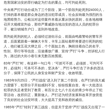
危害国家治安的罪行确定为打击的重点，均可判处死刑。
中央将严打行动分成为了三个阶段，第一个阶段判处死刑24000人，
打掉的基本都是群众身边的违法犯罪成员，社会反响最为强烈的当
地黑暗势力。公检法对这些案件本着从重从快的原则，在各地相继
召开大规模宣判会，那些严重威胁当地治安的违法人员的犯罪分
子，被注销城市户口，送到外地改造。
而判处死刑的犯人，必须经过游街示众，前面由鸣着警铃的警车开
道，后面紧跟着一辆辆大卡车，卡车上面站着即将要进行死刑的犯
人，他们被五花大绑之后，个个面如土色，胸前挂着自己的名字、
性别、罪行等等信息，沿途播放广播、宣传“严打”斗争，控诉犯人行
为，路过的大街小巷引来无数百姓围观。
83年“严打”时，有这样一句口号：“可抓可不抓，必须抓，可判可不
判，必须判；可杀可不杀的，坚决杀”，严打斗争打击了许多的违法
分子，保障了公民的人身安全和财产安全，收效明显。
1983年9月25日，“严打战役”进入到了第二个阶段，在严打的强大威
力震慑下，犯罪分子开始感到不安，纷纷投案自首。有一大批违法
犯罪的失足者受到了教育，有百分之七八十左右的青少年停止了犯
罪活动，改邪归正，重新做人。严打还为经济发展和改革开放营造
了良好的社会治安环境，大大提高了党和政府的威信。
1985年“严打”转到了第三战役，但是关于坚持“严打”战役又出现了一