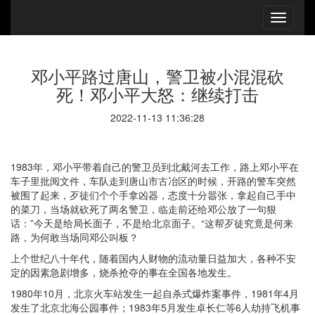
邓小平路过唐山，警卫被小混混砍
死！邓小平大怒：继续打击
2022-11-13 11:36:28
1983年，邓小平带着自己的警卫员到北戴河去工作，路上邓小平在
车子里批阅文件，车队走到唐山市古冶区的时候，开路的警车突然
被围了起来，歹徒们个个手拿凶器，态度十分嚣张，拿起自己手中
的菜刀，当场就砍死了两名警卫，临走前还给邓公放了一句狠
话：”今天是给局长面子，不是给北京面子。“这帮歹徒究竟是何来
路，为何敢当场同邓公叫板？
上个世纪八十年代，随着国内人财物的流动量日益加大，各种不安
定的因素急剧增多，烧杀抢夺的事在全国各地发生。
1980年10月，北京火车站发生一起自杀式爆炸案事件，1981年4月
发生了北京北海公园事件；1983年5月发生卓长仁等6人劫持飞机事