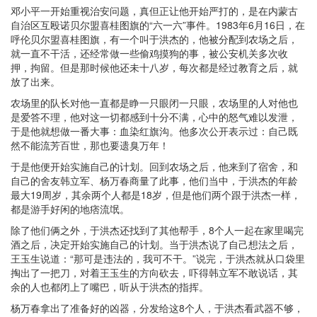
邓小平一开始重视治安问题，真但正让他开始严打的，是在内蒙古
自治区互殴诺贝尔盟喜桂图旗的“六一六”事件。1983年6月16日，在
呼伦贝尔盟喜桂图旗，有一个叫于洪杰的，他被分配到农场之后，
就一直不干活，还经常做一些偷鸡摸狗的事，被公安机关多次收
押，拘留。但是那时候他还未十八岁，每次都是经过教育之后，就
放了出来。
农场里的队长对他一直都是睁一只眼闭一只眼，农场里的人对他也
是爱答不理，他对这一切都感到十分不满，心中的怒气难以发泄，
于是他就想做一番大事：血染红旗沟。他多次公开表示过：自己既
然不能流芳百世，那也要遗臭万年！
于是他便开始实施自己的计划。回到农场之后，他来到了宿舍，和
自己的舍友韩立军、杨万春商量了此事，他们当中，于洪杰的年龄
最大19周岁，其余两个人都是18岁，但是他们两个跟于洪杰一样，
都是游手好闲的地痞流氓。
除了他们俩之外，于洪杰还找到了其他帮手，8个人一起在家里喝完
酒之后，决定开始实施自己的计划。当于洪杰说了自己想法之后，
王玉生说道：“那可是违法的，我可不干。”说完，于洪杰就从口袋里
掏出了一把刀，对着王玉生的方向砍去，吓得韩立军不敢说话，其
余的人也都闭上了嘴巴，听从于洪杰的指挥。
杨万春拿出了准备好的凶器，分发给这8个人，于洪杰看武器不够，