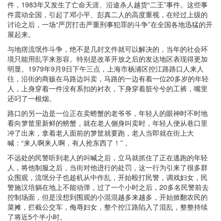
件，1983年又发生了亡命天涯、沿途杀人越货“二王”事件。这些事
件震动全国，引起了邓小平、彭真二人的高度重视，在经过上级的
讨论之后，一场“严厉打击严重刑事犯罪的斗争”在全国各地迅猛的开
展起来。
与地痞流氓作斗争，绝不是几封文件就可以解决的，当年的社会环
境只能用乱字来形容。特别是改革开放之后的发达地区表现得更加
明显。1979年9月9日下午三点，上海市杨浦区控江路路口人来人
往，沿街的商贩在马路边叫卖，马路的一边有着一位20多岁的年轻
人，上身穿着一件没有系扣的衬衣，下身穿着脏兮兮的工裤，嘴里
还叼了一根烟。
路口的另一边是一位正在卖螃蟹的老爷爷，年轻人的眼神时不时地
看向箩筐里新鲜的螃蟹，就在老人侧身叫卖时，年轻人便从巷口里
冲了出来，拿着老人面前的箩筐就要跑，老人当即就在街上大
喊：“来人啊来人啊，有人抢东西了！”，
不远处的民警听到老人的叫喊之后，立马就抓住了正在逃跑的年轻
人，将他制服之后，当街对他进行的处罚，这一行为引来了很多群
众围观，流氓分子也趁机从中作乱，开始殴打民警，调戏妇女，民
警施汉培躺在地上不能动弹，过了一个小时之后，20多名民警前去
控制场面，但是没想到围观的小混混越多来越多，开始掀翻农民的
菜摊，拦截公交车，侮辱妇女，整个控江路陷入了混乱，整整持续
了将近5个半小时。